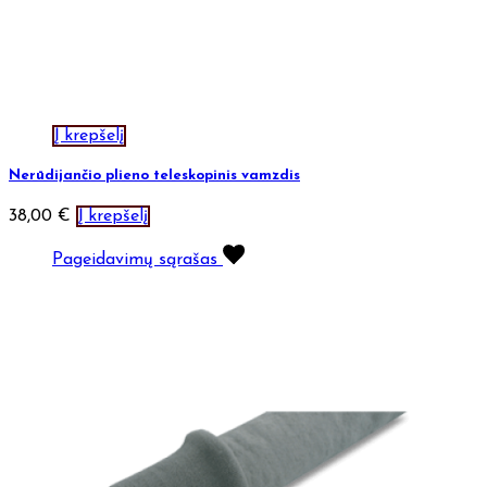
Į krepšelį
Nerūdijančio plieno teleskopinis vamzdis
38,00
€
Į krepšelį
Pageidavimų sąrašas