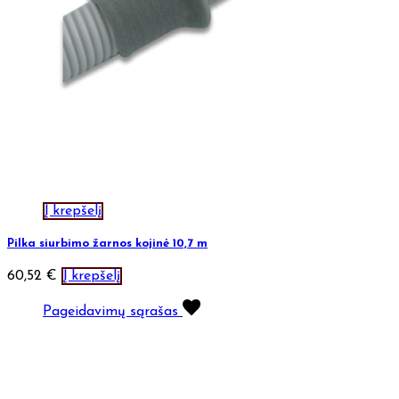
Į krepšelį
Pilka siurbimo žarnos kojinė 10,7 m
60,52
€
Į krepšelį
Pageidavimų sąrašas