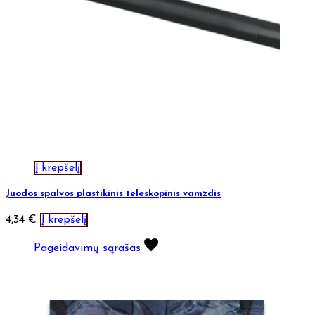
Į krepšelį
Juodos spalvos plastikinis teleskopinis vamzdis
4,34
€
Į krepšelį
Pageidavimų sąrašas