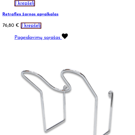
Į krepšelį
Retraflex žarnos apvalkalas
76,80
€
Į krepšelį
Pageidavimų sąrašas