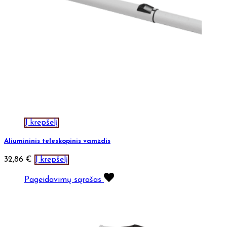
Į krepšelį
Aliumininis teleskopinis vamzdis
32,86
€
Į krepšelį
Pageidavimų sąrašas