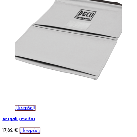
Į krepšelį
Antgalių maišas
17,82
€
Į krepšelį