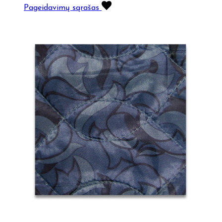
Pageidavimų sąrašas