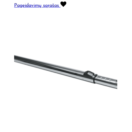
Pageidavimų sąrašas