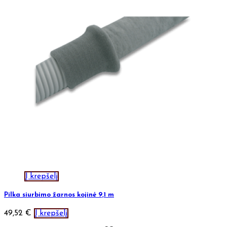
Į krepšelį
Pilka siurbimo žarnos kojinė 9,1 m
49,52
€
Į krepšelį