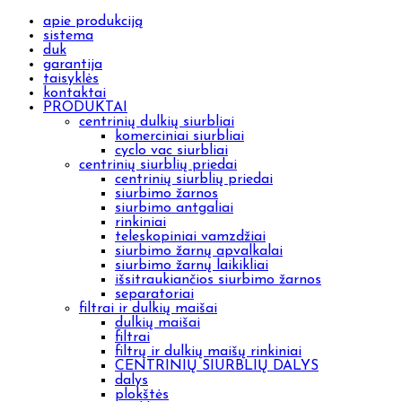
apie produkciją
sistema
duk
garantija
taisyklės
kontaktai
PRODUKTAI
centrinių dulkių siurbliai
komerciniai siurbliai
cyclo vac siurbliai
centrinių siurblių priedai
centrinių siurblių priedai
siurbimo žarnos
siurbimo antgaliai
rinkiniai
teleskopiniai vamzdžiai
siurbimo žarnų apvalkalai
siurbimo žarnų laikikliai
išsitraukiančios siurbimo žarnos
separatoriai
filtrai ir dulkių maišai
dulkių maišai
filtrai
filtrų ir dulkių maišų rinkiniai
CENTRINIŲ SIURBLIŲ DALYS
dalys
plokštės