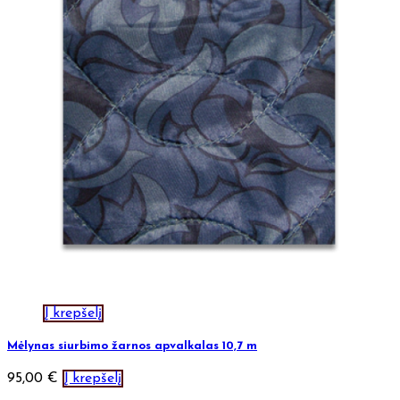
Į krepšelį
Mėlynas siurbimo žarnos apvalkalas 10,7 m
95,00
€
Į krepšelį