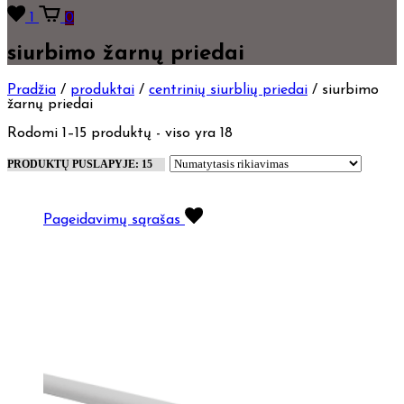
1
0
siurbimo žarnų priedai
Pradžia
/
produktai
/
centrinių siurblių priedai
/
siurbimo
žarnų priedai
Rodomi 1–15 produktų - viso yra 18
Pageidavimų sąrašas