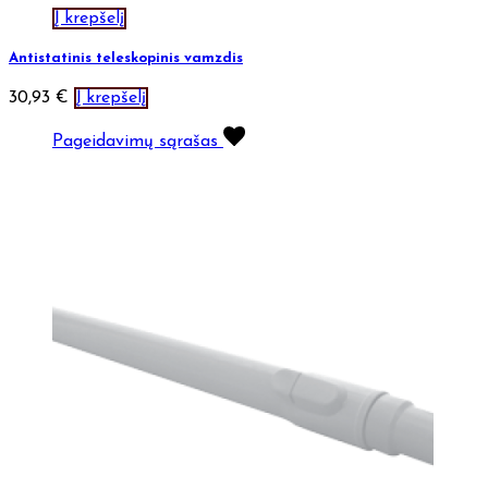
Į krepšelį
Antistatinis teleskopinis vamzdis
30,93
€
Į krepšelį
Pageidavimų sąrašas