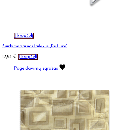
Į krepšelį
Siurbimo žarnos laikiklis „De Luxe“
17,94
€
Į krepšelį
Pageidavimų sąrašas