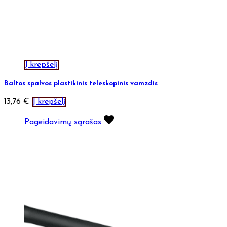
Į krepšelį
Baltos spalvos plastikinis teleskopinis vamzdis
13,76
€
Į krepšelį
Pageidavimų sąrašas