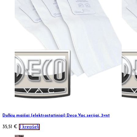
Dulkių maišai (elektrostatiniai) Deco Vac serijai, 3vnt
35,51
€
Į krepšelį