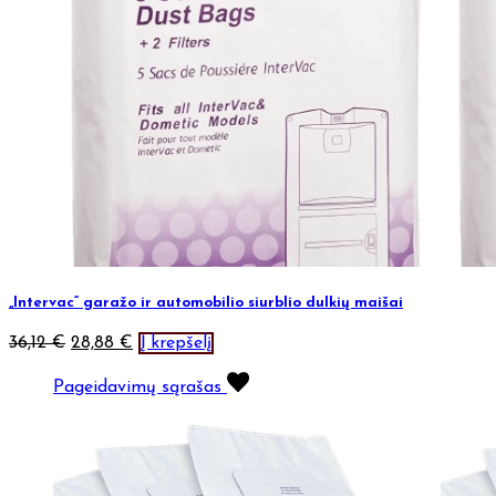
„Intervac“ garažo ir automobilio siurblio dulkių maišai
36,12
€
28,88
€
Į krepšelį
Pageidavimų sąrašas