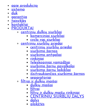
apie produkciją
sistema
duk
garantija
taisyklės
kontaktai
PRODUKTAI
centrinių dulkių siurbliai
komerciniai siurbliai
cyclo vac siurbliai
centrinių siurblių priedai
centrinių siurblių priedai
siurbimo žarnos
siurbimo antgaliai
rinkiniai
teleskopiniai vamzdžiai
siurbimo žarnų apvalkalai
siurbimo žarnų laikikliai
išsitraukiančios siurbimo žarnos
separatoriai
filtrai ir dulkių maišai
dulkių maišai
filtrai
filtrų ir dulkių maišų rinkiniai
CENTRINIŲ SIURBLIŲ DALYS
dalys
plokštės