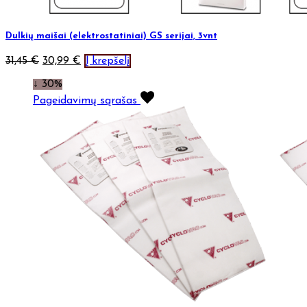
Dulkių maišai (elektrostatiniai) GS serijai, 3vnt
31,45
€
30,99
€
Į krepšelį
↓ 30%
Pageidavimų sąrašas