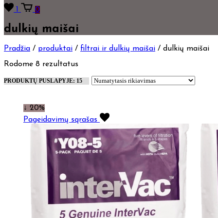
1
0
dulkių maišai
Pradžia
/
produktai
/
filtrai ir dulkių maišai
/
dulkių maišai
Rodome 8 rezultatus
↓ 20%
Pageidavimų sąrašas