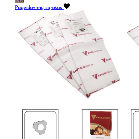
↓ 1%
Pageidavimų sąrašas