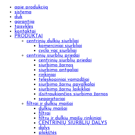
apie produkciją
sistema
duk
garantija
taisyklės
kontaktai
PRODUKTAI
centrinių dulkių siurbliai
komerciniai siurbliai
cyclo vac siurbliai
centrinių siurblių priedai
centrinių siurblių priedai
siurbimo žarnos
siurbimo antgaliai
rinkiniai
teleskopiniai vamzdžiai
siurbimo žarnų apvalkalai
siurbimo žarnų laikikliai
išsitraukiančios siurbimo žarnos
separatoriai
filtrai ir dulkių maišai
dulkių maišai
filtrai
filtrų ir dulkių maišų rinkiniai
CENTRINIŲ SIURBLIŲ DALYS
dalys
plokštės