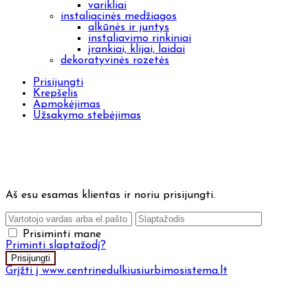
varikliai
instaliacinės medžiagos
alkūnės ir juntys
instaliavimo rinkiniai
įrankiai, klijai, laidai
dekoratyvinės rozetės
Prisijungti
Krepšelis
Apmokėjimas
Užsakymo stebėjimas
Aš esu esamas klientas ir noriu prisijungti.
Prisiminti mane
Priminti slaptažodį?
Grįžti į www.centrinedulkiusiurbimosistema.lt