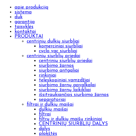
apie produkciją
sistema
duk
garantija
taisyklės
kontaktai
PRODUKTAI
centrinių dulkių siurbliai
komerciniai siurbliai
cyclo vac siurbliai
centrinių siurblių priedai
centrinių siurblių priedai
siurbimo žarnos
siurbimo antgaliai
rinkiniai
teleskopiniai vamzdžiai
siurbimo žarnų apvalkalai
siurbimo žarnų laikikliai
išsitraukiančios siurbimo žarnos
separatoriai
filtrai ir dulkių maišai
dulkių maišai
filtrai
filtrų ir dulkių maišų rinkiniai
CENTRINIŲ SIURBLIŲ DALYS
dalys
plokštės