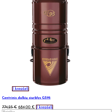
Į krepšelį
Centrinis dulkių siurblys GS95
774,25
€
684,00
€
Į krepšelį