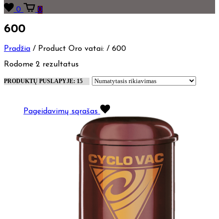
0
0
600
Pradžia
/
Product Oro vatai:
/
600
Rodome 2 rezultatus
Pageidavimų sąrašas