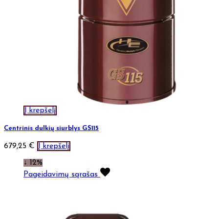
Į krepšelį
Centrinis dulkių siurblys GS115
679,25
€
Į krepšelį
↓ 12%
Pageidavimų sąrašas