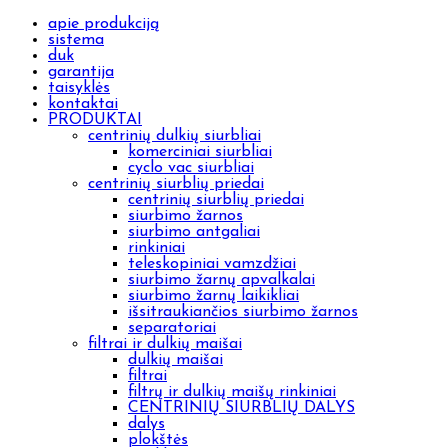
apie produkciją
sistema
duk
garantija
taisyklės
kontaktai
PRODUKTAI
centrinių dulkių siurbliai
komerciniai siurbliai
cyclo vac siurbliai
centrinių siurblių priedai
centrinių siurblių priedai
siurbimo žarnos
siurbimo antgaliai
rinkiniai
teleskopiniai vamzdžiai
siurbimo žarnų apvalkalai
siurbimo žarnų laikikliai
išsitraukiančios siurbimo žarnos
separatoriai
filtrai ir dulkių maišai
dulkių maišai
filtrai
filtrų ir dulkių maišų rinkiniai
CENTRINIŲ SIURBLIŲ DALYS
dalys
plokštės