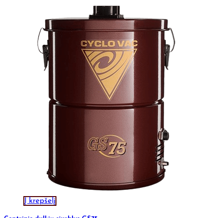
Į krepšelį