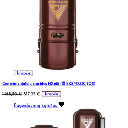
Į krepšelį
Centrinis dulkių siurblys HX615 (IŠ EKSPOZICIJOS)
1.168,50
€
817,95
€
Į krepšelį
Pageidavimų sąrašas