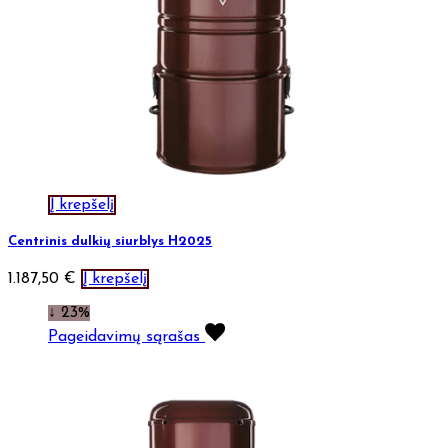
Į krepšelį
Centrinis dulkių siurblys H2025
1.187,50
€
Į krepšelį
↓ 23%
Pageidavimų sąrašas