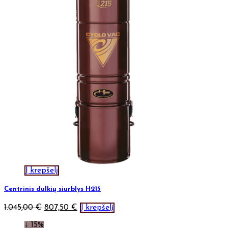
Į krepšelį
Centrinis dulkių siurblys H215
1.045,00
€
807,50
€
Į krepšelį
↓ 15%