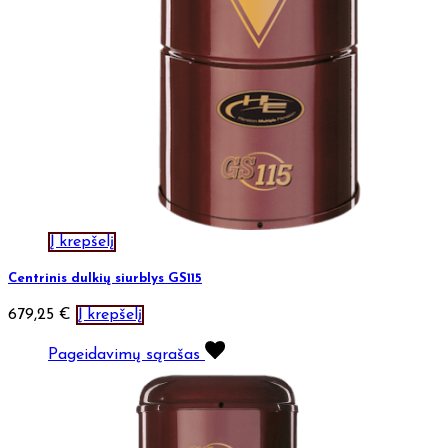
Į krepšelį
Centrinis dulkių siurblys GS115
679,25
€
Į krepšelį
Pageidavimų sąrašas