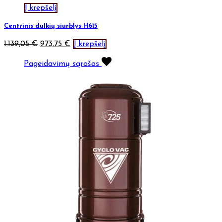
Į krepšelį
Centrinis dulkių siurblys H615
1.139,05
€
973,75
€
Į krepšelį
Pageidavimų sąrašas