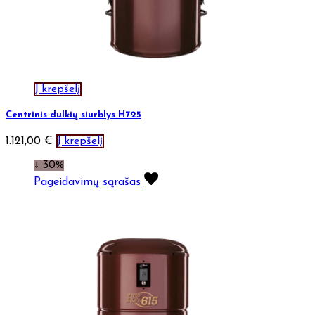
Į krepšelį
Centrinis dulkių siurblys H725
1.121,00
€
Į krepšelį
↓ 30%
Pageidavimų sąrašas