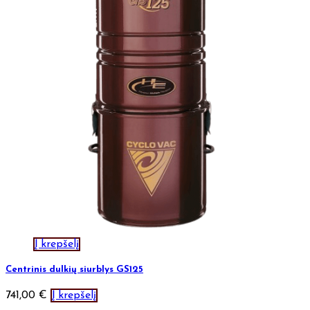
Į krepšelį
Centrinis dulkių siurblys GS125
741,00
€
Į krepšelį