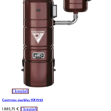
Į krepšelį
Centrinis siurblys HX7525
1.885,75
€
Į krepšelį