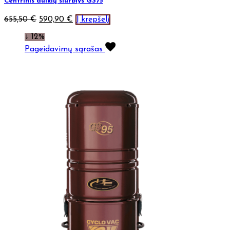
Centrinis dulkių siurblys GS75
655,50
€
590,90
€
Į krepšelį
↓ 12%
Pageidavimų sąrašas