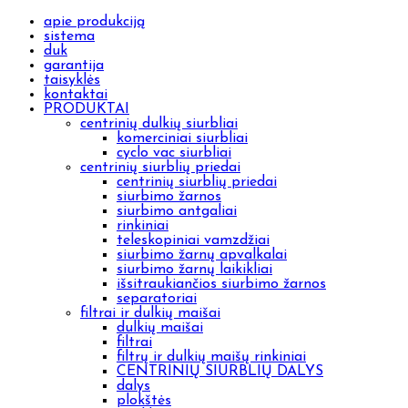
apie produkciją
sistema
duk
garantija
taisyklės
kontaktai
PRODUKTAI
centrinių dulkių siurbliai
komerciniai siurbliai
cyclo vac siurbliai
centrinių siurblių priedai
centrinių siurblių priedai
siurbimo žarnos
siurbimo antgaliai
rinkiniai
teleskopiniai vamzdžiai
siurbimo žarnų apvalkalai
siurbimo žarnų laikikliai
išsitraukiančios siurbimo žarnos
separatoriai
filtrai ir dulkių maišai
dulkių maišai
filtrai
filtrų ir dulkių maišų rinkiniai
CENTRINIŲ SIURBLIŲ DALYS
dalys
plokštės