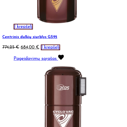
Į krepšelį
Centrinis dulkių siurblys GS95
774,25
€
684,00
€
Į krepšelį
Pageidavimų sąrašas