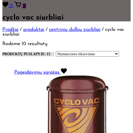
0
0
cyclo vac siurbliai
Pradžia
/
produktai
/
centrinių dulkių siurbliai
/
cyclo vac
siurbliai
Rodome 10 rezultatų
Pageidavimų sąrašas