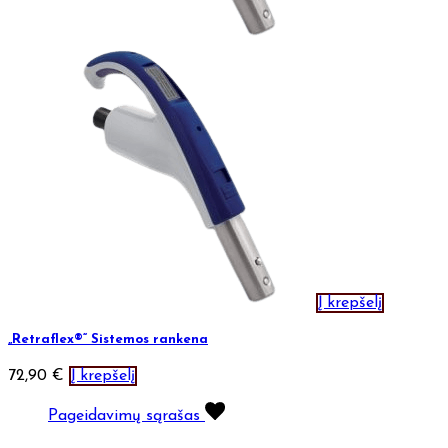
Į krepšelį
„Retraflex®“ Sistemos rankena
72,90
€
Į krepšelį
Pageidavimų sąrašas