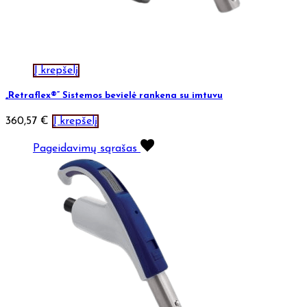
Į krepšelį
„Retraflex®“ Sistemos bevielė rankena su imtuvu
360,57
€
Į krepšelį
Pageidavimų sąrašas