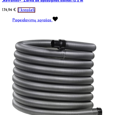
„Retraflex®“ Žarna be apsauginės kojinės 12,2 m
174,94
€
Į krepšelį
Pageidavimų sąrašas