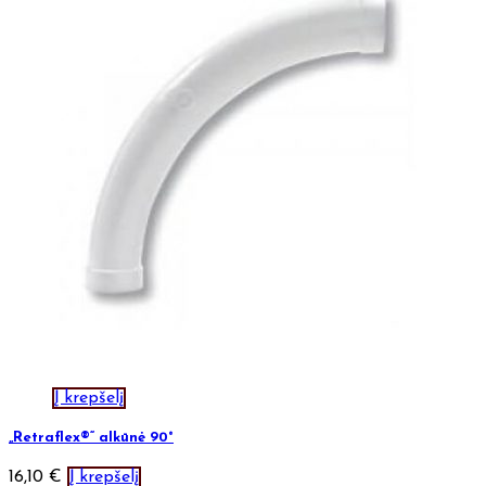
Į krepšelį
„Retraflex®“ alkūnė 90°
16,10
€
Į krepšelį