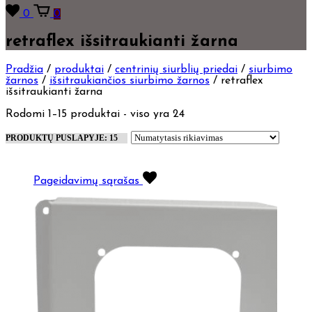
0
0
retraflex išsitraukianti žarna
Pradžia
/
produktai
/
centrinių siurblių priedai
/
siurbimo
žarnos
/
išsitraukiančios siurbimo žarnos
/
retraflex
išsitraukianti žarna
Rodomi 1–15 produktai - viso yra 24
Pageidavimų sąrašas