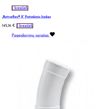
Į krepšelį
„Retraflex® II“ Potinkinis lizdas
145,16
€
Į krepšelį
Pageidavimų sąrašas