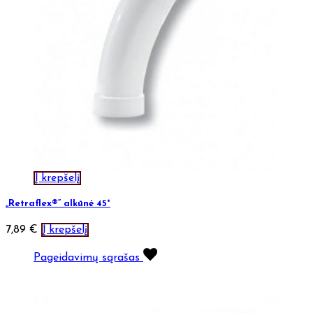
Į krepšelį
„Retraflex®“ alkūnė 45°
7,89
€
Į krepšelį
Pageidavimų sąrašas