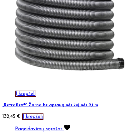
Į krepšelį
„Retraflex®“ Žarna be apsauginės kojinės 9,1 m
132,45
€
Į krepšelį
Pageidavimų sąrašas