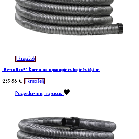
Į krepšelį
„Retraflex®“ Žarna be apsauginės kojinės 18,3 m
259,88
€
Į krepšelį
Pageidavimų sąrašas