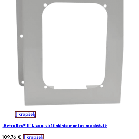
Į krepšelį
„Retraflex® II“ Lizdo, virštinkinio montavimo dėžutė
109,76
€
Į krepšelį