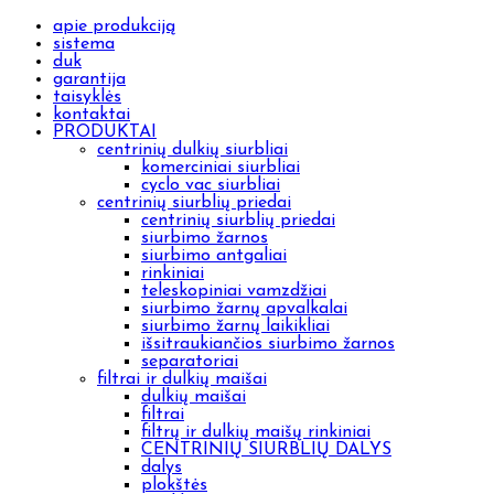
apie produkciją
sistema
duk
garantija
taisyklės
kontaktai
PRODUKTAI
centrinių dulkių siurbliai
komerciniai siurbliai
cyclo vac siurbliai
centrinių siurblių priedai
centrinių siurblių priedai
siurbimo žarnos
siurbimo antgaliai
rinkiniai
teleskopiniai vamzdžiai
siurbimo žarnų apvalkalai
siurbimo žarnų laikikliai
išsitraukiančios siurbimo žarnos
separatoriai
filtrai ir dulkių maišai
dulkių maišai
filtrai
filtrų ir dulkių maišų rinkiniai
CENTRINIŲ SIURBLIŲ DALYS
dalys
plokštės