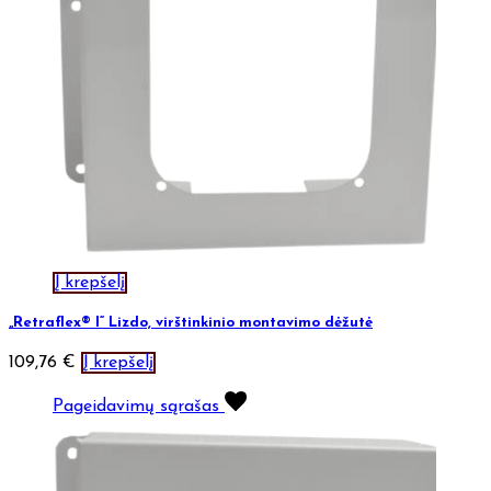
Į krepšelį
„Retraflex® I“ Lizdo, virštinkinio montavimo dėžutė
109,76
€
Į krepšelį
Pageidavimų sąrašas