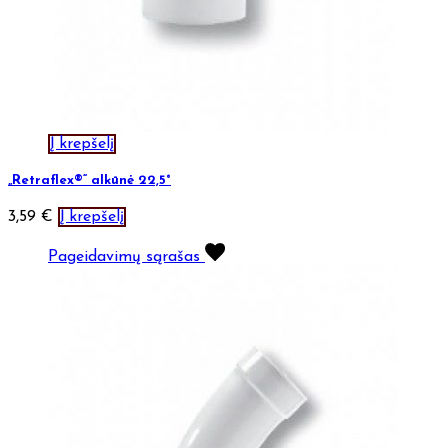
Į krepšelį
„Retraflex®“ alkūnė 22,5°
3,59
€
Į krepšelį
Pageidavimų sąrašas