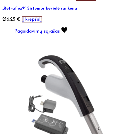
„Retraflex®“ Sistemos bevielė rankena
216,25
€
Į krepšelį
Pageidavimų sąrašas