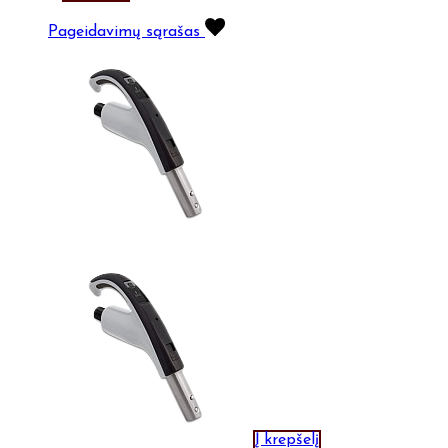
Pageidavimų sąrašas
Į krepšelį