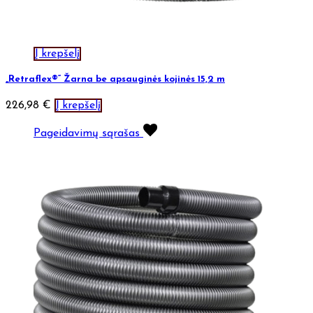
Į krepšelį
„Retraflex®“ Žarna be apsauginės kojinės 15,2 m
226,98
€
Į krepšelį
Pageidavimų sąrašas