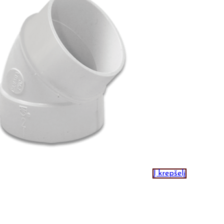
Į krepšelį