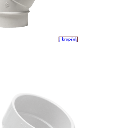
Į krepšelį