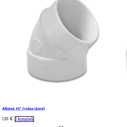
Alkūnė 45° (vidus-išorė)
1,21
€
Į krepšelį