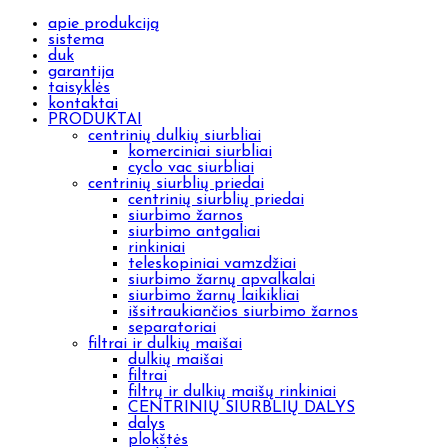
apie produkciją
sistema
duk
garantija
taisyklės
kontaktai
PRODUKTAI
centrinių dulkių siurbliai
komerciniai siurbliai
cyclo vac siurbliai
centrinių siurblių priedai
centrinių siurblių priedai
siurbimo žarnos
siurbimo antgaliai
rinkiniai
teleskopiniai vamzdžiai
siurbimo žarnų apvalkalai
siurbimo žarnų laikikliai
išsitraukiančios siurbimo žarnos
separatoriai
filtrai ir dulkių maišai
dulkių maišai
filtrai
filtrų ir dulkių maišų rinkiniai
CENTRINIŲ SIURBLIŲ DALYS
dalys
plokštės