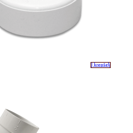
Į krepšelį