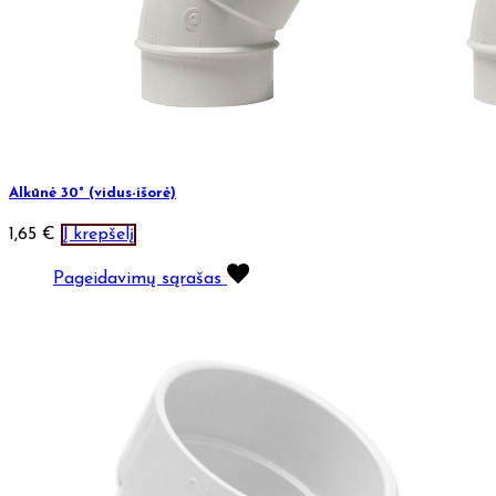
Alkūnė 30° (vidus-išorė)
1,65
€
Į krepšelį
Pageidavimų sąrašas