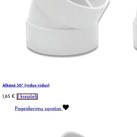
Alkūnė 30° (vidus-vidus)
1,65
€
Į krepšelį
Pageidavimų sąrašas