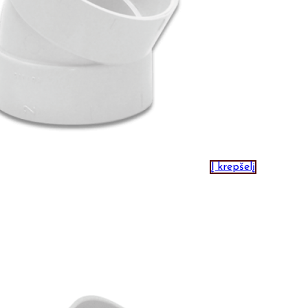
Į krepšelį