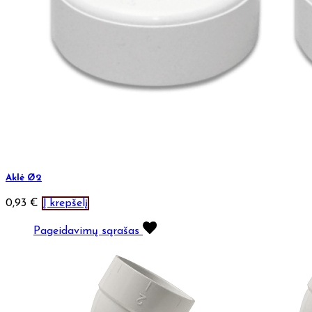
Aklė Ø2
0,93
€
Į krepšelį
Pageidavimų sąrašas