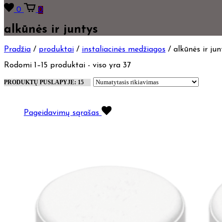
0
0
alkūnės ir juntys
Pradžia
/
produktai
/
instaliacinės medžiagos
/
alkūnės ir jun
Rodomi 1–15 produktai - viso yra 37
Pageidavimų sąrašas