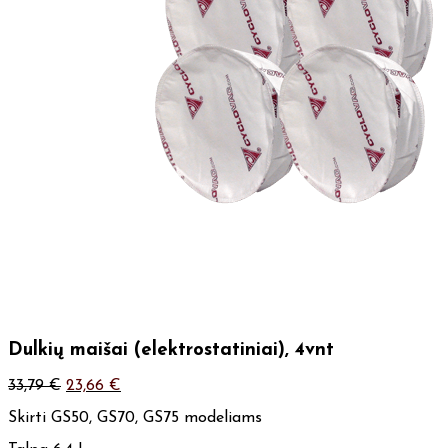
Dulkių maišai (elektrostatiniai), 4vnt
33,79
€
23,66
€
Skirti GS50, GS70, GS75 modeliams