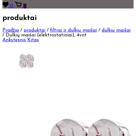
0
0
produktai
Pradžia
/
produktai
/
filtrai ir dulkių maišai
/
dulkių maišai
/
Dulkių maišai (elektrostatiniai), 4vnt
Ankstesnis
Kitas