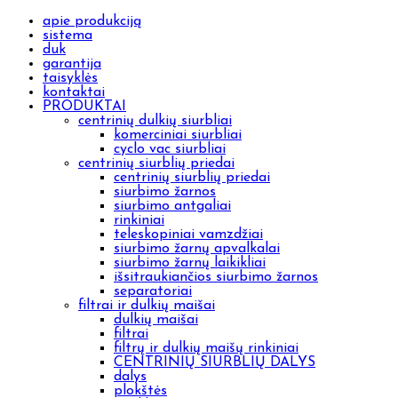
apie produkciją
sistema
duk
garantija
taisyklės
kontaktai
PRODUKTAI
centrinių dulkių siurbliai
komerciniai siurbliai
cyclo vac siurbliai
centrinių siurblių priedai
centrinių siurblių priedai
siurbimo žarnos
siurbimo antgaliai
rinkiniai
teleskopiniai vamzdžiai
siurbimo žarnų apvalkalai
siurbimo žarnų laikikliai
išsitraukiančios siurbimo žarnos
separatoriai
filtrai ir dulkių maišai
dulkių maišai
filtrai
filtrų ir dulkių maišų rinkiniai
CENTRINIŲ SIURBLIŲ DALYS
dalys
plokštės