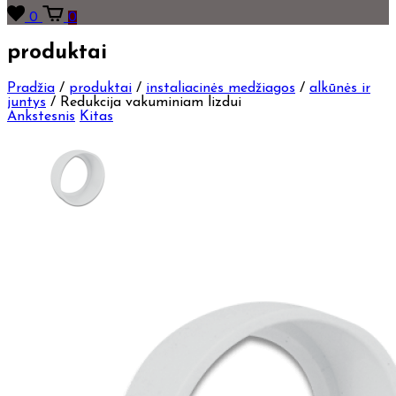
0
0
produktai
Pradžia
/
produktai
/
instaliacinės medžiagos
/
alkūnės ir
juntys
/
Redukcija vakuminiam lizdui
Ankstesnis
Kitas