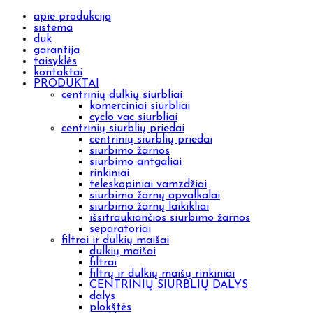
apie produkciją
sistema
duk
garantija
taisyklės
kontaktai
PRODUKTAI
centrinių dulkių siurbliai
komerciniai siurbliai
cyclo vac siurbliai
centrinių siurblių priedai
centrinių siurblių priedai
siurbimo žarnos
siurbimo antgaliai
rinkiniai
teleskopiniai vamzdžiai
siurbimo žarnų apvalkalai
siurbimo žarnų laikikliai
išsitraukiančios siurbimo žarnos
separatoriai
filtrai ir dulkių maišai
dulkių maišai
filtrai
filtrų ir dulkių maišų rinkiniai
CENTRINIŲ SIURBLIŲ DALYS
dalys
plokštės