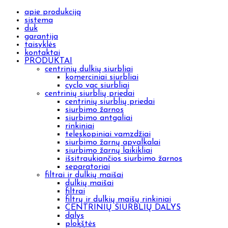
apie produkciją
sistema
duk
garantija
taisyklės
kontaktai
PRODUKTAI
centrinių dulkių siurbliai
komerciniai siurbliai
cyclo vac siurbliai
centrinių siurblių priedai
centrinių siurblių priedai
siurbimo žarnos
siurbimo antgaliai
rinkiniai
teleskopiniai vamzdžiai
siurbimo žarnų apvalkalai
siurbimo žarnų laikikliai
išsitraukiančios siurbimo žarnos
separatoriai
filtrai ir dulkių maišai
dulkių maišai
filtrai
filtrų ir dulkių maišų rinkiniai
CENTRINIŲ SIURBLIŲ DALYS
dalys
plokštės