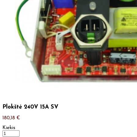
Plokštė 240V 15A SV
180,18
€
Kiekis