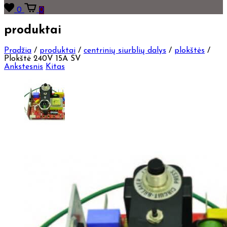
0
0
produktai
Pradžia
/
produktai
/
centrinių siurblių dalys
/
plokštės
/
Plokštė 240V 15A SV
Ankstesnis
Kitas