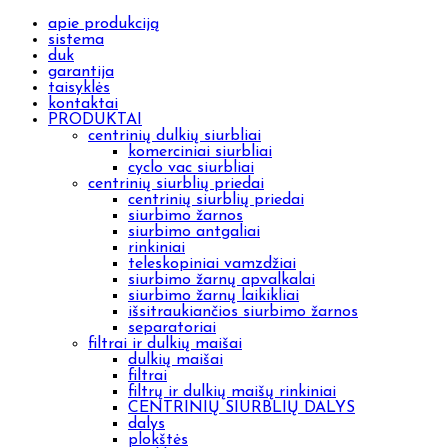
apie produkciją
sistema
duk
garantija
taisyklės
kontaktai
PRODUKTAI
centrinių dulkių siurbliai
komerciniai siurbliai
cyclo vac siurbliai
centrinių siurblių priedai
centrinių siurblių priedai
siurbimo žarnos
siurbimo antgaliai
rinkiniai
teleskopiniai vamzdžiai
siurbimo žarnų apvalkalai
siurbimo žarnų laikikliai
išsitraukiančios siurbimo žarnos
separatoriai
filtrai ir dulkių maišai
dulkių maišai
filtrai
filtrų ir dulkių maišų rinkiniai
CENTRINIŲ SIURBLIŲ DALYS
dalys
plokštės