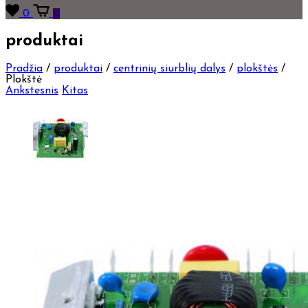
0
0
produktai
Pradžia
/
produktai
/
centrinių siurblių dalys
/
plokštės
/
Plokštė
Ankstesnis
Kitas