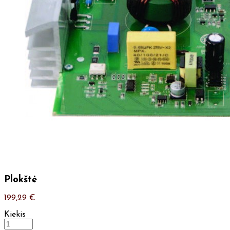
Plokštė
199,29
€
Kiekis