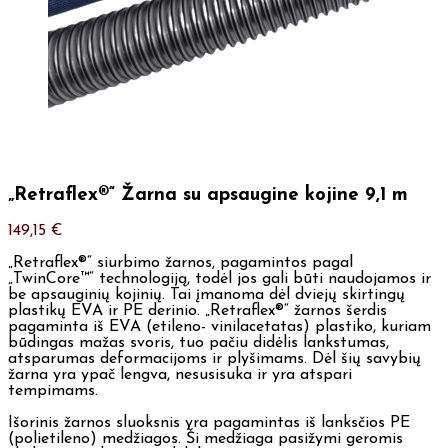
„Retraflex®“ Žarna su apsaugine kojine 9,1 m
149,15
€
„Retraflex®“ siurbimo žarnos, pagamintos pagal
„TwinCore™“ technologiją, todėl jos gali būti naudojamos ir
be apsauginių kojinių. Tai įmanoma dėl dviejų skirtingų
plastikų EVA ir PE derinio. „Retraflex®“ žarnos šerdis
pagaminta iš EVA (etileno- vinilacetatas) plastiko, kuriam
būdingas mažas svoris, tuo pačiu didėlis lankstumas,
atsparumas deformacijoms ir plyšimams. Dėl šių savybių
žarna yra ypač lengva, nesusisuka ir yra atspari
tempimams.
Išorinis žarnos sluoksnis yra pagamintas iš lanksčios PE
(polietileno) medžiagos. Ši medžiaga pasižymi geromis