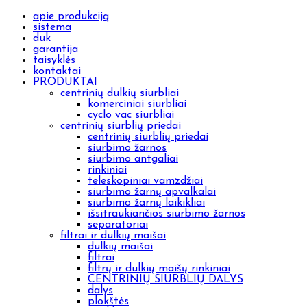
apie produkciją
sistema
duk
garantija
taisyklės
kontaktai
PRODUKTAI
centrinių dulkių siurbliai
komerciniai siurbliai
cyclo vac siurbliai
centrinių siurblių priedai
centrinių siurblių priedai
siurbimo žarnos
siurbimo antgaliai
rinkiniai
teleskopiniai vamzdžiai
siurbimo žarnų apvalkalai
siurbimo žarnų laikikliai
išsitraukiančios siurbimo žarnos
separatoriai
filtrai ir dulkių maišai
dulkių maišai
filtrai
filtrų ir dulkių maišų rinkiniai
CENTRINIŲ SIURBLIŲ DALYS
dalys
plokštės