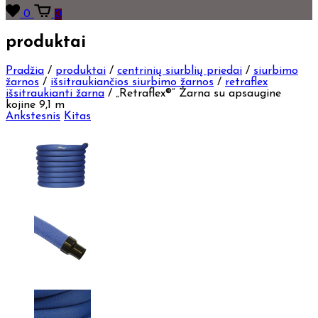
0
0
produktai
Pradžia
/
produktai
/
centrinių siurblių priedai
/
siurbimo
žarnos
/
išsitraukiančios siurbimo žarnos
/
retraflex
išsitraukianti žarna
/
„Retraflex®“ Žarna su apsaugine
kojine 9,1 m
Ankstesnis
Kitas