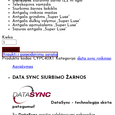
DataSync
siurbimo žarna 12,2 m ilgio
Teleskopinis vamzdis
Siurbimo žarnos laikiklis
Antgalių rinkinio maišas
Antgalis grindims „Super Luxe“
Antgalis dulkių valymui „Super Luxe“
Antgalis apmušalams „Super Luxe“
Siauras antgalis „Super Luxe“
Kiekis
Į krepšelį
Įtraukti į pageidavimų sąrąšą
Produkto kodas:
CYPC40XT
Kategorija:
data sync rinkiniai
Aprašymas
DATA SYNC SIURBIMO ŽARNOS
DataSync – technologija skirta
patogumui!