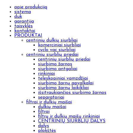
apie produkciją
sistema
duk
garantija
taisyklės
kontaktai
PRODUKTAI
centrinių dulkių siurbliai
komerciniai siurbliai
cyclo vac siurbliai
centrinių siurblių priedai
centrinių siurblių priedai
siurbimo žarnos
siurbimo antgaliai
rinkiniai
teleskopiniai vamzdžiai
siurbimo žarnų apvalkalai
siurbimo žarnų laikikliai
išsitraukiančios siurbimo žarnos
separatoriai
filtrai ir dulkių maišai
dulkių maišai
filtrai
filtrų ir dulkių maišų rinkiniai
CENTRINIŲ SIURBLIŲ DALYS
dalys
plokštės