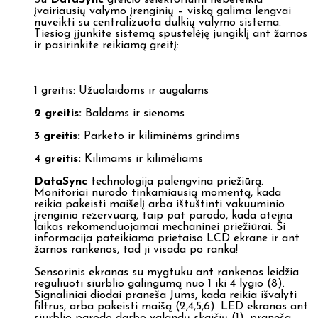
Su
DataSync
greičio selektoriumi nebereikia
įvairiausių valymo įrenginių – viską galima lengvai
nuveikti su centralizuota dulkių valymo sistema.
Tiesiog įjunkite sistemą spustelėję jungiklį ant žarnos
ir pasirinkite reikiamą greitį:
1 greitis: Užuolaidoms ir augalams
2 greitis:
Baldams ir sienoms
3 greitis:
Parketo ir kiliminėms grindims
4 greitis:
Kilimams ir kilimėliams
DataSync
technologija palengvina priežiūrą.
Monitoriai nurodo tinkamiausią momentą, kada
reikia pakeisti maišelį arba ištuštinti vakuuminio
įrenginio rezervuarą, taip pat parodo, kada ateina
laikas rekomenduojamai mechaninei priežiūrai. Ši
informacija pateikiama prietaiso LCD ekrane ir ant
žarnos rankenos, tad ji visada po ranka!
Sensorinis ekranas su mygtuku ant rankenos leidžia
reguliuoti siurblio galingumą nuo 1 iki 4 lygio (8).
Signaliniai diodai praneša Jums, kada reikia išvalyti
filtrus, arba pakeisti maišą (2,4,5,6). LED ekranas ant