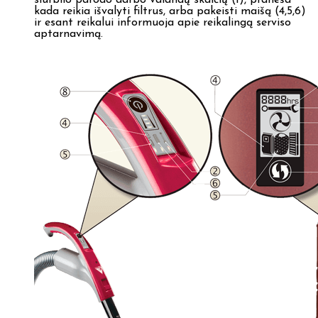
siurblio parodo darbo valandų skaičių (1), praneša
kada reikia išvalyti filtrus, arba pakeisti maišą (4,5,6)
ir esant reikalui informuoja apie reikalingą serviso
aptarnavimą.