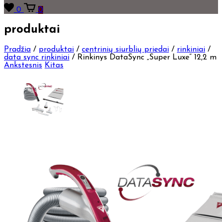
0
0
produktai
Pradžia
/
produktai
/
centrinių siurblių priedai
/
rinkiniai
/
data sync rinkiniai
/
Rinkinys DataSync „Super Luxe“ 12,2 m
Ankstesnis
Kitas