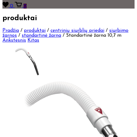
0
0
produktai
Pradžia
/
produktai
/
centrinių siurblių priedai
/
siurbimo
žarnos
/
standartinė žarna
/
Standartinė žarna 10,7 m
Ankstesnis
Kitas