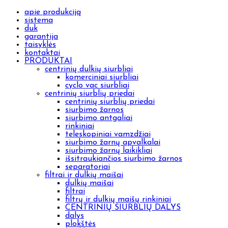
apie produkciją
sistema
duk
garantija
taisyklės
kontaktai
PRODUKTAI
centrinių dulkių siurbliai
komerciniai siurbliai
cyclo vac siurbliai
centrinių siurblių priedai
centrinių siurblių priedai
siurbimo žarnos
siurbimo antgaliai
rinkiniai
teleskopiniai vamzdžiai
siurbimo žarnų apvalkalai
siurbimo žarnų laikikliai
išsitraukiančios siurbimo žarnos
separatoriai
filtrai ir dulkių maišai
dulkių maišai
filtrai
filtrų ir dulkių maišų rinkiniai
CENTRINIŲ SIURBLIŲ DALYS
dalys
plokštės