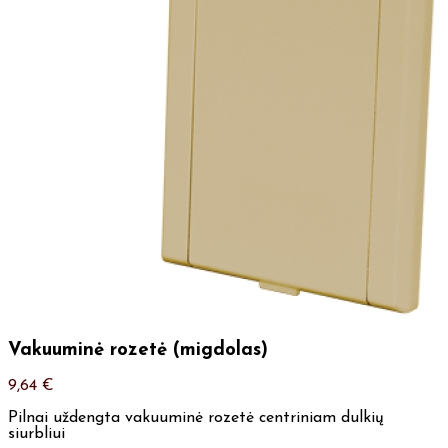
Vakuuminė rozetė (migdolas)
9,64
€
Pilnai uždengta vakuuminė rozetė centriniam dulkių
siurbliui