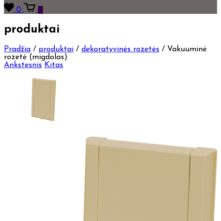
0
0
produktai
Pradžia
/
produktai
/
dekoratyvinės rozetės
/
Vakuuminė
rozetė (migdolas)
Ankstesnis
Kitas