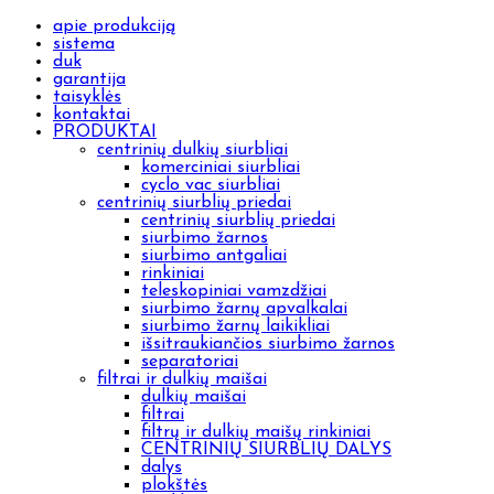
apie produkciją
sistema
duk
garantija
taisyklės
kontaktai
PRODUKTAI
centrinių dulkių siurbliai
komerciniai siurbliai
cyclo vac siurbliai
centrinių siurblių priedai
centrinių siurblių priedai
siurbimo žarnos
siurbimo antgaliai
rinkiniai
teleskopiniai vamzdžiai
siurbimo žarnų apvalkalai
siurbimo žarnų laikikliai
išsitraukiančios siurbimo žarnos
separatoriai
filtrai ir dulkių maišai
dulkių maišai
filtrai
filtrų ir dulkių maišų rinkiniai
CENTRINIŲ SIURBLIŲ DALYS
dalys
plokštės