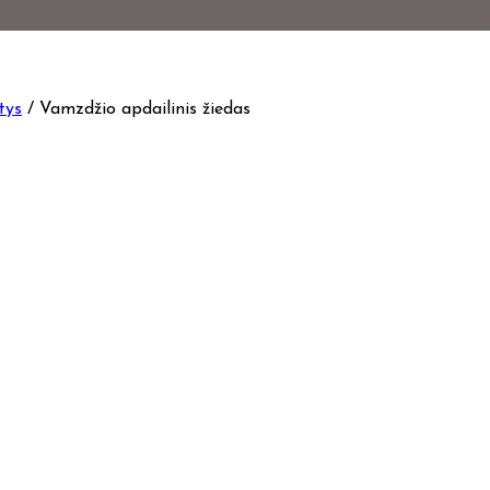
tys
/
Vamzdžio apdailinis žiedas