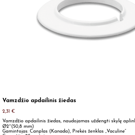
Vamzdžio apdailinis žiedas
2,31
€
Vamzdžio apdailinis žiedas, naudojamas uždengti skylę apli
Ø2″(50,8 mm)
Gamintojas: Canplas (Kanada), Prekės ženklas „Vaculine“