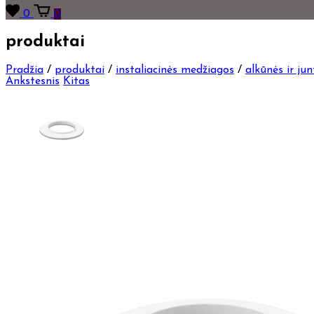
0
0
produktai
Pradžia
/
produktai
/
instaliacinės medžiagos
/
alkūnės ir jun
Ankstesnis
Kitas