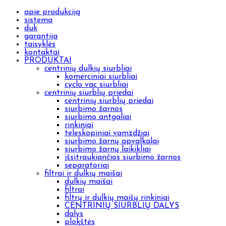
apie produkciją
sistema
duk
garantija
taisyklės
kontaktai
PRODUKTAI
centrinių dulkių siurbliai
komerciniai siurbliai
cyclo vac siurbliai
centrinių siurblių priedai
centrinių siurblių priedai
siurbimo žarnos
siurbimo antgaliai
rinkiniai
teleskopiniai vamzdžiai
siurbimo žarnų apvalkalai
siurbimo žarnų laikikliai
išsitraukiančios siurbimo žarnos
separatoriai
filtrai ir dulkių maišai
dulkių maišai
filtrai
filtrų ir dulkių maišų rinkiniai
CENTRINIŲ SIURBLIŲ DALYS
dalys
plokštės