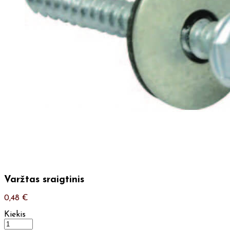
Varžtas sraigtinis
0,48
€
Kiekis