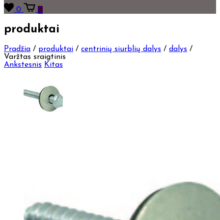
0
0
produktai
Pradžia
/
produktai
/
centrinių siurblių dalys
/
dalys
/
Varžtas sraigtinis
Ankstesnis
Kitas