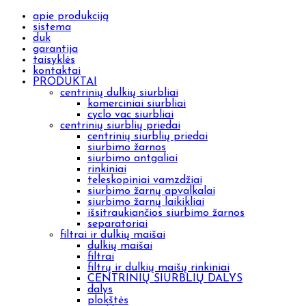
apie produkciją
sistema
duk
garantija
taisyklės
kontaktai
PRODUKTAI
centrinių dulkių siurbliai
komerciniai siurbliai
cyclo vac siurbliai
centrinių siurblių priedai
centrinių siurblių priedai
siurbimo žarnos
siurbimo antgaliai
rinkiniai
teleskopiniai vamzdžiai
siurbimo žarnų apvalkalai
siurbimo žarnų laikikliai
išsitraukiančios siurbimo žarnos
separatoriai
filtrai ir dulkių maišai
dulkių maišai
filtrai
filtrų ir dulkių maišų rinkiniai
CENTRINIŲ SIURBLIŲ DALYS
dalys
plokštės