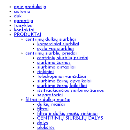
apie produkciją
sistema
duk
garantija
taisyklės
kontaktai
PRODUKTAI
centrinių dulkių siurbliai
komerciniai siurbliai
cyclo vac siurbliai
centrinių siurblių priedai
centrinių siurblių priedai
siurbimo žarnos
siurbimo antgaliai
rinkiniai
teleskopiniai vamzdžiai
siurbimo žarnų apvalkalai
siurbimo žarnų laikikliai
išsitraukiančios siurbimo žarnos
separatoriai
filtrai ir dulkių maišai
dulkių maišai
filtrai
filtrų ir dulkių maišų rinkiniai
CENTRINIŲ SIURBLIŲ DALYS
dalys
plokštės