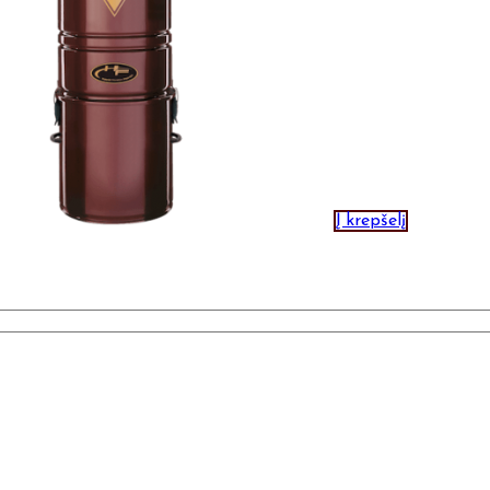
Į krepšelį