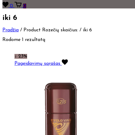
0
0
iki 6
Pradžia
/
Product Rozečių skaičius:
/
iki 6
Rodome 1 rezultatą
↓ 23%
Pageidavimų sąrašas