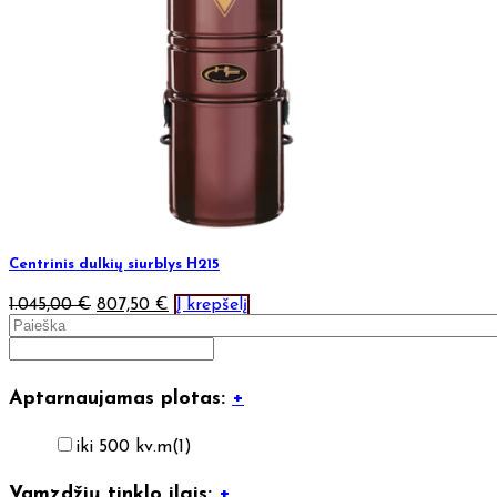
Centrinis dulkių siurblys H215
1.045,00
€
807,50
€
Į krepšelį
Aptarnaujamas plotas:
+
iki 500 kv.m
(1)
Vamzdžių tinklo ilgis:
+