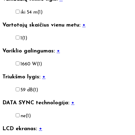
iki 54 m
(1)
Vartotojų skaičius vienu metu:
+
1
(1)
Variklio galingumas:
+
1660 W
(1)
Triukšmo lygis:
+
59 dB
(1)
DATA SYNC technologija:
+
ne
(1)
LCD ekranas:
+