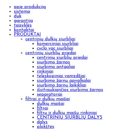
apie produkciją
sistema
duk
garantija
taisyklės
kontaktai
PRODUKTAI
centrinių dulkių siurbliai
komerciniai siurbliai
cyclo vac siurbliai
centrinių siurblių priedai
centrinių siurblių priedai
siurbimo žarnos
siurbimo antgaliai
rinkiniai
teleskopiniai vamzdžiai
siurbimo žarnų apvalkalai
siurbimo žarnų laikikliai
išsitraukiančios siurbimo žarnos
separatoriai
filtrai ir dulkių maišai
dulkių maišai
filtrai
filtrų ir dulkių maišų rinkiniai
CENTRINIŲ SIURBLIŲ DALYS
dalys
plokštės