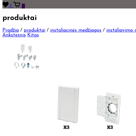
1
0
produktai
Pradžia
/
produktai
/
instaliacinės medžiagos
/
instaliavimo r
Ankstesnis
Kitas