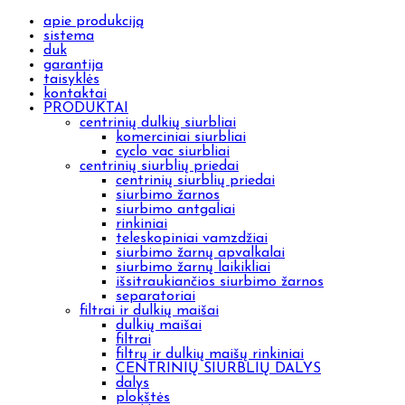
apie produkciją
sistema
duk
garantija
taisyklės
kontaktai
PRODUKTAI
centrinių dulkių siurbliai
komerciniai siurbliai
cyclo vac siurbliai
centrinių siurblių priedai
centrinių siurblių priedai
siurbimo žarnos
siurbimo antgaliai
rinkiniai
teleskopiniai vamzdžiai
siurbimo žarnų apvalkalai
siurbimo žarnų laikikliai
išsitraukiančios siurbimo žarnos
separatoriai
filtrai ir dulkių maišai
dulkių maišai
filtrai
filtrų ir dulkių maišų rinkiniai
CENTRINIŲ SIURBLIŲ DALYS
dalys
plokštės