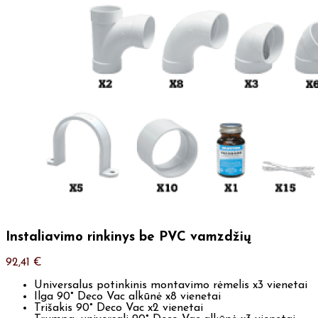
Instaliavimo rinkinys be PVC vamzdžių
92,41
€
Universalus potinkinis montavimo rėmelis x3 vienetai
Ilga 90° Deco Vac alkūnė x8 vienetai
Trišakis 90° Deco Vac x2 vienetai