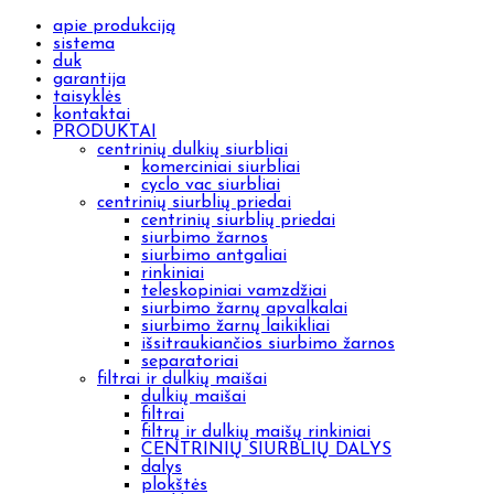
apie produkciją
sistema
duk
garantija
taisyklės
kontaktai
PRODUKTAI
centrinių dulkių siurbliai
komerciniai siurbliai
cyclo vac siurbliai
centrinių siurblių priedai
centrinių siurblių priedai
siurbimo žarnos
siurbimo antgaliai
rinkiniai
teleskopiniai vamzdžiai
siurbimo žarnų apvalkalai
siurbimo žarnų laikikliai
išsitraukiančios siurbimo žarnos
separatoriai
filtrai ir dulkių maišai
dulkių maišai
filtrai
filtrų ir dulkių maišų rinkiniai
CENTRINIŲ SIURBLIŲ DALYS
dalys
plokštės