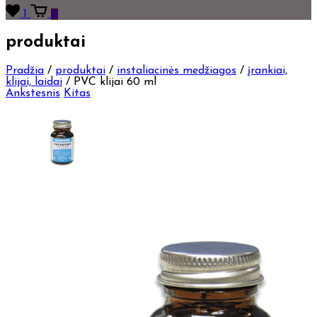
1
0
produktai
Pradžia
/
produktai
/
instaliacinės medžiagos
/
įrankiai,
klijai, laidai
/
PVC klijai 60 ml
Ankstesnis
Kitas