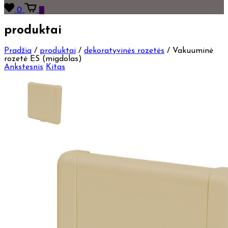
0
0
produktai
Pradžia
/
produktai
/
dekoratyvinės rozetės
/
Vakuuminė
rozetė ES (migdolas)
Ankstesnis
Kitas