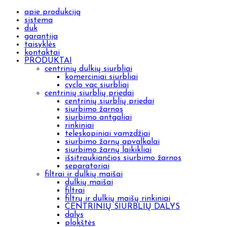
apie produkciją
sistema
duk
garantija
taisyklės
kontaktai
PRODUKTAI
centrinių dulkių siurbliai
komerciniai siurbliai
cyclo vac siurbliai
centrinių siurblių priedai
centrinių siurblių priedai
siurbimo žarnos
siurbimo antgaliai
rinkiniai
teleskopiniai vamzdžiai
siurbimo žarnų apvalkalai
siurbimo žarnų laikikliai
išsitraukiančios siurbimo žarnos
separatoriai
filtrai ir dulkių maišai
dulkių maišai
filtrai
filtrų ir dulkių maišų rinkiniai
CENTRINIŲ SIURBLIŲ DALYS
dalys
plokštės