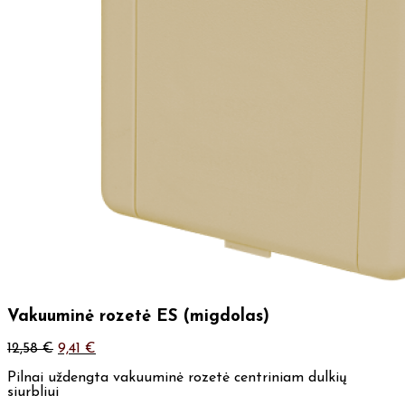
Vakuuminė rozetė ES (migdolas)
12,58
€
9,41
€
Pilnai uždengta vakuuminė rozetė centriniam dulkių
siurbliui