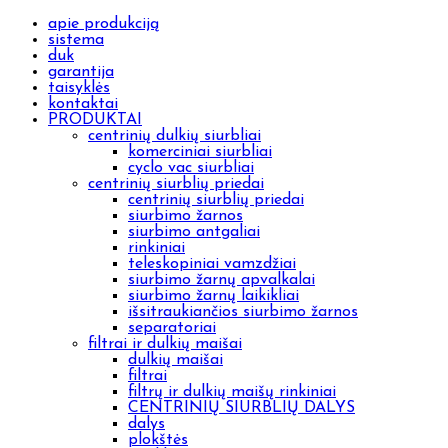
apie produkciją
sistema
duk
garantija
taisyklės
kontaktai
PRODUKTAI
centrinių dulkių siurbliai
komerciniai siurbliai
cyclo vac siurbliai
centrinių siurblių priedai
centrinių siurblių priedai
siurbimo žarnos
siurbimo antgaliai
rinkiniai
teleskopiniai vamzdžiai
siurbimo žarnų apvalkalai
siurbimo žarnų laikikliai
išsitraukiančios siurbimo žarnos
separatoriai
filtrai ir dulkių maišai
dulkių maišai
filtrai
filtrų ir dulkių maišų rinkiniai
CENTRINIŲ SIURBLIŲ DALYS
dalys
plokštės