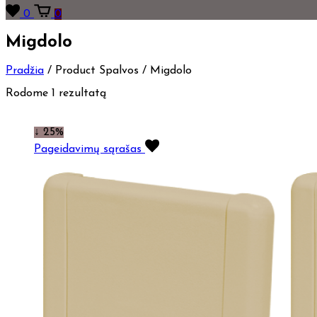
0
0
Migdolo
Pradžia
/
Product Spalvos
/
Migdolo
Rodome 1 rezultatą
↓ 25%
Pageidavimų sąrašas