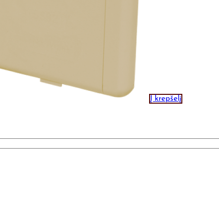
Į krepšelį