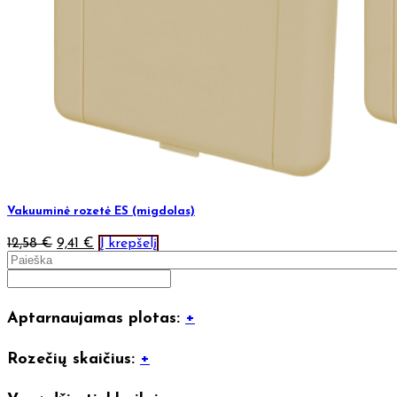
Vakuuminė rozetė ES (migdolas)
12,58
€
9,41
€
Į krepšelį
Aptarnaujamas plotas:
+
Rozečių skaičius:
+