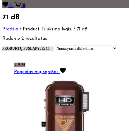
0
0
71 dB
Pradžia
/
Product Triukšmo lygis:
/
71 dB
Rodome 2 rezultatus
↓ 21%
Pageidavimų sąrašas