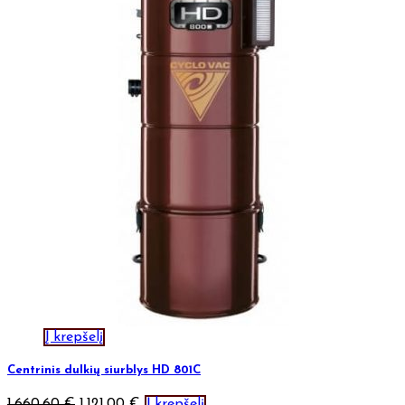
Į krepšelį
Centrinis dulkių siurblys HD 801C
1.660,60
€
1.121,00
€
Į krepšelį