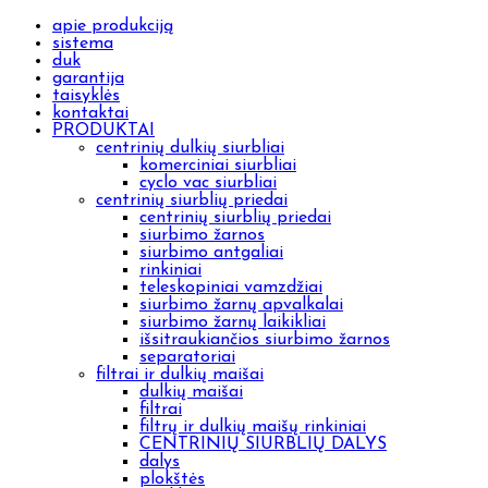
apie produkciją
sistema
duk
garantija
taisyklės
kontaktai
PRODUKTAI
centrinių dulkių siurbliai
komerciniai siurbliai
cyclo vac siurbliai
centrinių siurblių priedai
centrinių siurblių priedai
siurbimo žarnos
siurbimo antgaliai
rinkiniai
teleskopiniai vamzdžiai
siurbimo žarnų apvalkalai
siurbimo žarnų laikikliai
išsitraukiančios siurbimo žarnos
separatoriai
filtrai ir dulkių maišai
dulkių maišai
filtrai
filtrų ir dulkių maišų rinkiniai
CENTRINIŲ SIURBLIŲ DALYS
dalys
plokštės