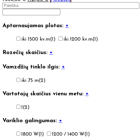
Aptarnaujamas plotas:
+
iki 1500 kv.m
(1)
iki 1200 kv.m
(1)
Rozečių skaičius:
+
Vamzdžių tinklo ilgis:
+
iki 75 m
(2)
Vartotojų skaičius vienu metu:
+
1
(2)
Variklio galingumas:
+
1800 W
(1)
1200 / 1400 W
(1)