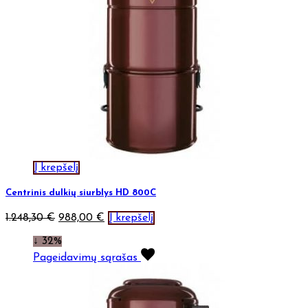
Į krepšelį
Centrinis dulkių siurblys HD 800C
1.248,30
€
988,00
€
Į krepšelį
↓ 32%
Pageidavimų sąrašas