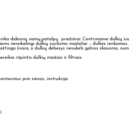
nka didesnių namų,patalpų priežiūrai. Centriniame dulkių siurb
jiems nereikalingi dulkių siurbimo maišeliai – dulkės renkamos į s
ekaištinga švara, o dulkių debesys nesukels galvos skausmo, su
reikia rūpintis dulkių maišais ir filtrais.
ontavimui prie sienos, instrukcija.
i