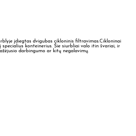
lyje įdiegtas dvigubas cikloninis filtravimas.Cikloninai
pecialius konteinerius. Šie siurbliai valo itin švariai, ir
mažėjusio darbingumo ar kitų negalavimų.