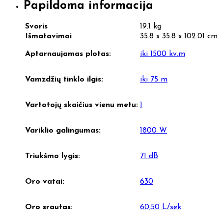
Papildoma informacija
Svoris
19.1 kg
Išmatavimai
35.8 x 35.8 x 102.01 cm
Aptarnaujamas plotas:
iki 1500 kv.m
Vamzdžių tinklo ilgis:
iki 75 m
Vartotojų skaičius vienu metu:
1
Variklio galingumas:
1800 W
Triukšmo lygis:
71 dB
Oro vatai:
630
Oro srautas:
60,50 L/sek