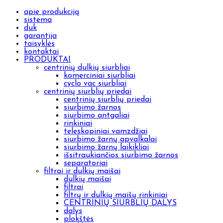
apie produkciją
sistema
duk
garantija
taisyklės
kontaktai
PRODUKTAI
centrinių dulkių siurbliai
komerciniai siurbliai
cyclo vac siurbliai
centrinių siurblių priedai
centrinių siurblių priedai
siurbimo žarnos
siurbimo antgaliai
rinkiniai
teleskopiniai vamzdžiai
siurbimo žarnų apvalkalai
siurbimo žarnų laikikliai
išsitraukiančios siurbimo žarnos
separatoriai
filtrai ir dulkių maišai
dulkių maišai
filtrai
filtrų ir dulkių maišų rinkiniai
CENTRINIŲ SIURBLIŲ DALYS
dalys
plokštės