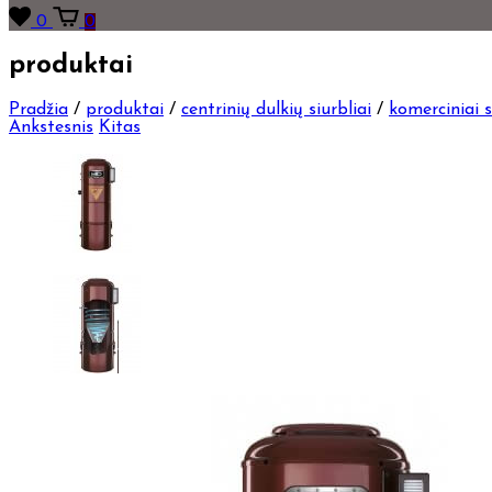
0
0
produktai
Pradžia
/
produktai
/
centrinių dulkių siurbliai
/
komerciniai s
Ankstesnis
Kitas