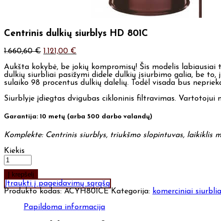
Centrinis dulkių siurblys HD 801C
1.660,60
€
1.121,00
€
Aukšta kokybė, be jokių kompromisų! Šis modelis labiausiai ti
dulkių siurbliai pasižymi didele dulkių įsiurbimo galia, be to, 
sulaiko 98 procentus dulkių dalelių. Todėl visada bus nepri
Siurblyje įdiegtas dvigubas cikloninis filtravimas. Vartotojui ne
Garantija: 10 metų (arba 500 darbo valandų)
Komplekte: Centrinis siurblys, triukšmo slopintuvas, laikiklis m
Kiekis
Į krepšelį
Įtraukti į pageidavimų sąrąšą
Produkto kodas:
ACYH801CE
Kategorija:
komerciniai siurblia
Papildoma informacija