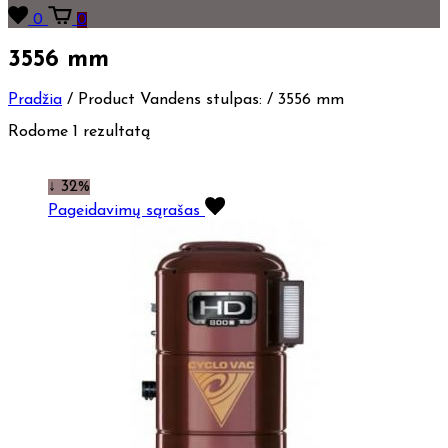
0
0
3556 mm
Pradžia
/
Product Vandens stulpas:
/
3556 mm
Rodome 1 rezultatą
↓ 32%
Pageidavimų sąrašas