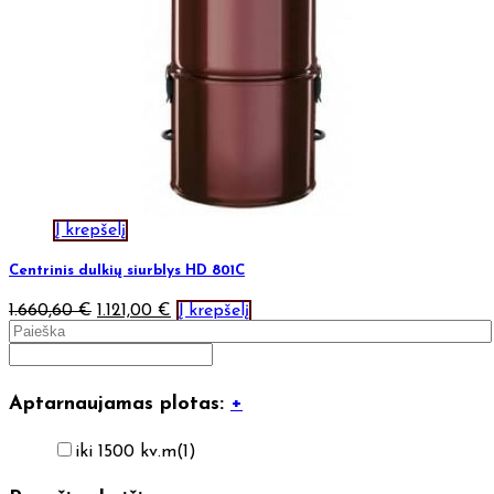
Į krepšelį
Centrinis dulkių siurblys HD 801C
1.660,60
€
1.121,00
€
Į krepšelį
Aptarnaujamas plotas:
+
iki 1500 kv.m
(1)