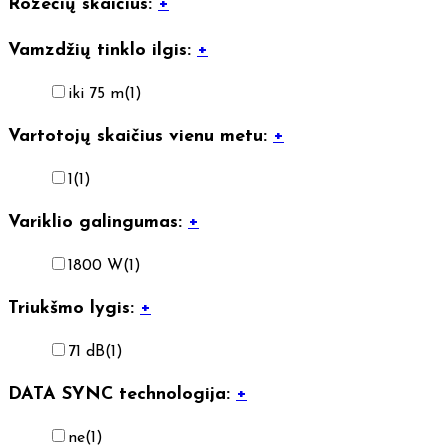
Rozečių skaičius:
+
Vamzdžių tinklo ilgis:
+
iki 75 m
(1)
Vartotojų skaičius vienu metu:
+
1
(1)
Variklio galingumas:
+
1800 W
(1)
Triukšmo lygis:
+
71 dB
(1)
DATA SYNC technologija:
+
ne
(1)