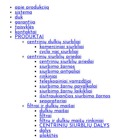
apie produkciją
sistema
duk
garantija
taisyklės
kontaktai
PRODUKTAI
centrinių dulkių siurbliai
komerciniai siurbliai
cyclo vac siurbliai
centrinių siurblių priedai
centrinių siurblių priedai
siurbimo žarnos
siurbimo antgaliai
rinkiniai
teleskopiniai vamzdžiai
siurbimo žarnų apvalkalai
siurbimo žarnų laikikliai
išsitraukiančios siurbimo žarnos
separatoriai
filtrai ir dulkių maišai
dulkių maišai
filtrai
filtrų ir dulkių maišų rinkiniai
CENTRINIŲ SIURBLIŲ DALYS
dalys
plokštės