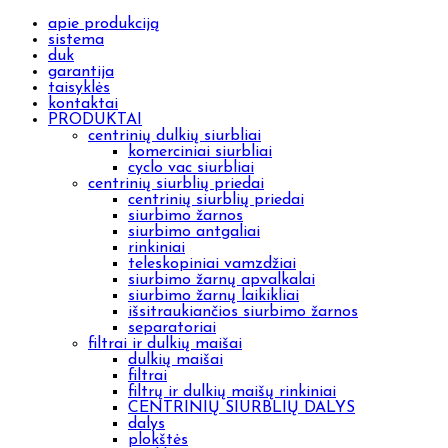
apie produkciją
sistema
duk
garantija
taisyklės
kontaktai
PRODUKTAI
centrinių dulkių siurbliai
komerciniai siurbliai
cyclo vac siurbliai
centrinių siurblių priedai
centrinių siurblių priedai
siurbimo žarnos
siurbimo antgaliai
rinkiniai
teleskopiniai vamzdžiai
siurbimo žarnų apvalkalai
siurbimo žarnų laikikliai
išsitraukiančios siurbimo žarnos
separatoriai
filtrai ir dulkių maišai
dulkių maišai
filtrai
filtrų ir dulkių maišų rinkiniai
CENTRINIŲ SIURBLIŲ DALYS
dalys
plokštės