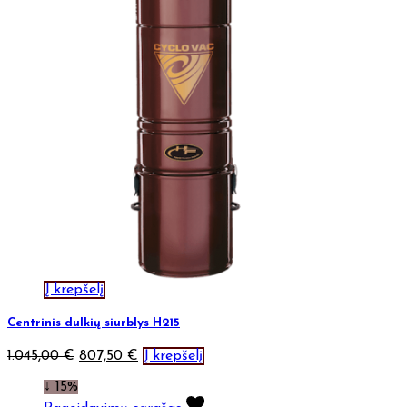
Į krepšelį
Centrinis dulkių siurblys H215
1.045,00
€
807,50
€
Į krepšelį
↓ 15%