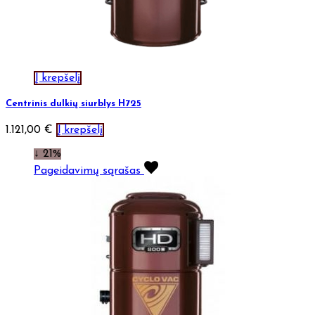
Į krepšelį
Centrinis dulkių siurblys H725
1.121,00
€
Į krepšelį
↓ 21%
Pageidavimų sąrašas