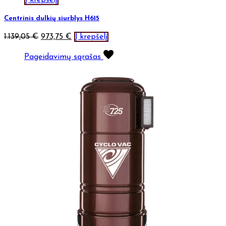
Centrinis dulkių siurblys H615
1.139,05
€
973,75
€
Į krepšelį
Pageidavimų sąrašas