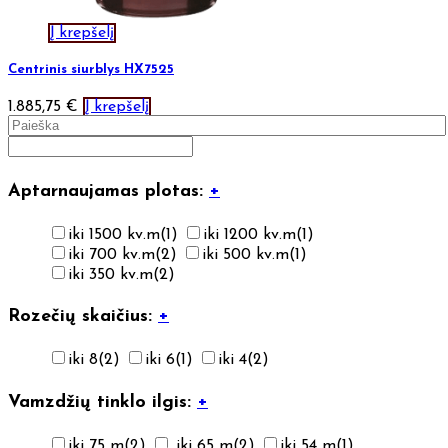
Į krepšelį
Centrinis siurblys HX7525
1.885,75
€
Į krepšelį
Aptarnaujamas plotas:
+
iki 1500 kv.m
(1)
iki 1200 kv.m
(1)
iki 700 kv.m
(2)
iki 500 kv.m
(1)
iki 350 kv.m
(2)
Rozečių skaičius:
+
iki 8
(2)
iki 6
(1)
iki 4
(2)
Vamzdžių tinklo ilgis:
+
iki 75 m
(2)
iki 65 m
(2)
iki 54 m
(1)