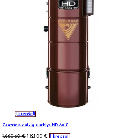
Į krepšelį
Centrinis dulkių siurblys HD 801C
1.660,60
€
1.121,00
€
Į krepšelį