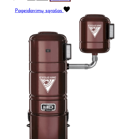
Pageidavimų sąrašas