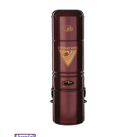
Į krepšelį