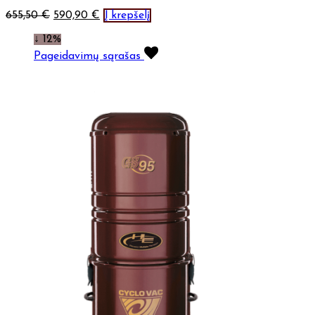
655,50
€
590,90
€
Į krepšelį
↓ 12%
Pageidavimų sąrašas