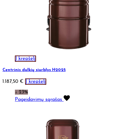
Į krepšelį
Centrinis dulkių siurblys H2025
1.187,50
€
Į krepšelį
↓ 23%
Pageidavimų sąrašas