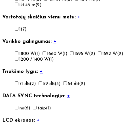
iki 46 m
(2)
Vartotojų skaičius vienu metu:
+
1
(7)
Variklio galingumas:
+
1800 W
(1)
1660 W
(1)
1595 W
(2)
1522 W
(2)
1200 / 1400 W
(1)
Triukšmo lygis:
+
71 dB
(2)
59 dB
(3)
54 dB
(2)
DATA SYNC technologija:
+
ne
(6)
taip
(1)
LCD ekranas:
+