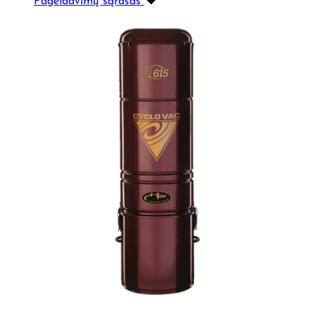
Pageidavimų sąrašas