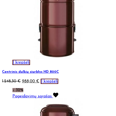
Į krepšelį
Centrinis dulkių siurblys HD 800C
1.248,30
€
988,00
€
Į krepšelį
↓ 32%
Pageidavimų sąrašas