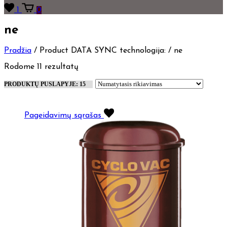
1
0
ne
Pradžia
/
Product DATA SYNC technologija:
/
ne
Rodome 11 rezultatų
Pageidavimų sąrašas