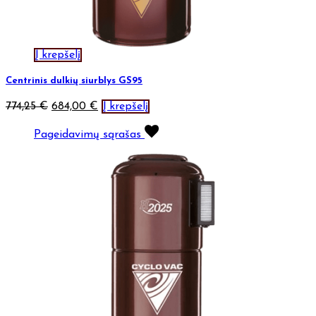
Į krepšelį
Centrinis dulkių siurblys GS95
774,25
€
684,00
€
Į krepšelį
Pageidavimų sąrašas