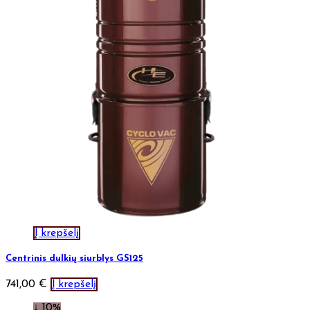
Į krepšelį
Centrinis dulkių siurblys GS125
741,00
€
Į krepšelį
↓ 10%