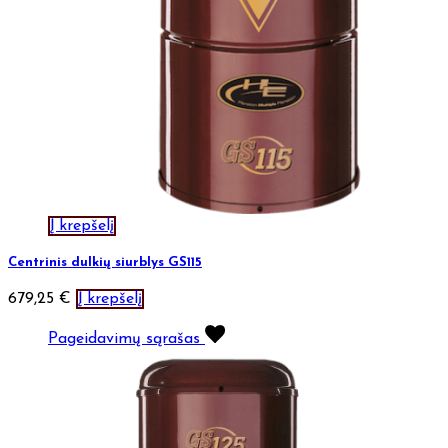
Į krepšelį
Centrinis dulkių siurblys GS115
679,25
€
Į krepšelį
Pageidavimų sąrašas